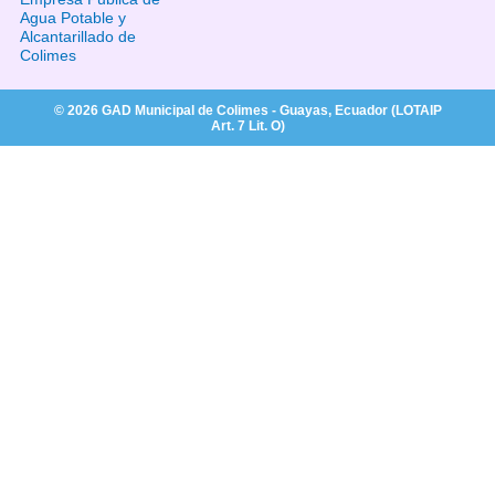
seccionales, resoluciones, actas y
Agua Potable y
Literal s.- Organismos
planes de desarrollo.
Alcantarillado de
seccionales, resoluciones, actas y
Colimes
planes de desarrollo.
© 2026 GAD Municipal de Colimes - Guayas, Ecuador (LOTAIP
Art. 7 Lit. O)