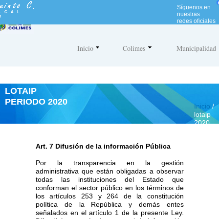
N
Síguenos en
o
LCAL
nuestras
E
t
redes oficiales
a
:
e
Inicio
Colimes
Municipalidad
s
t
e
s
i
LOTAIP
t
PERIODO 2020
i
Inicio
/
o
lotaip
w
2020
e
b
i
Art. 7 Difusión de la información Pública
n
c
Por la transparencia en la gestión
l
administrativa que están obligadas a observar
u
todas las instituciones del Estado que
y
conforman el sector público en los términos de
e
los artículos 253 y 264 de la constitución
u
política de la República y demás entes
n
señalados en el artículo 1 de la presente Ley.