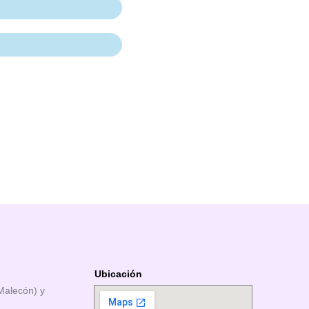
gramas operativos.
gramas operativos.
gramas operativos.
gramas operativos.
Ubicación
(Malecón) y