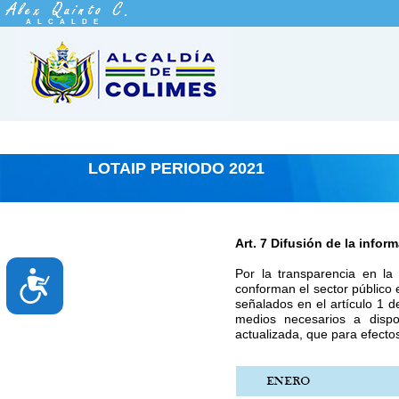
N
o
ALCALDE
t
a
:
e
s
t
e
s
i
LOTAIP PERIODO 2021
t
i
o
w
e
Art. 7 Difusión de la infor
b
i
Por la transparencia en la
A
n
conforman el sector público e
c
c
señalados en el artículo 1 d
l
medios necesarios a dispos
c
u
actualizada, que para efectos
y
e
e
s
u
n
i