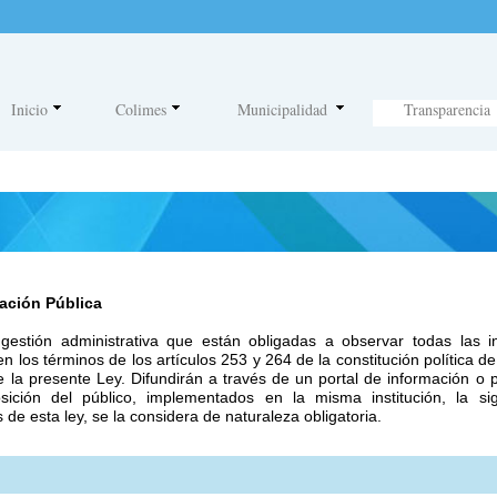
t
o
r
e
Inicio
Colimes
Municipalidad
Transparencia
s
d
e
p
a
n
mación Pública
t
a
 gestión administrativa que están obligadas a observar todas las i
n los términos de los artículos 253 y 264 de la constitución política 
l
e la presente Ley. Difundirán a través de un portal de información o
ición del público, implementados en la misma institución, la si
l
 de esta ley, se la considera de naturaleza obligatoria.
a