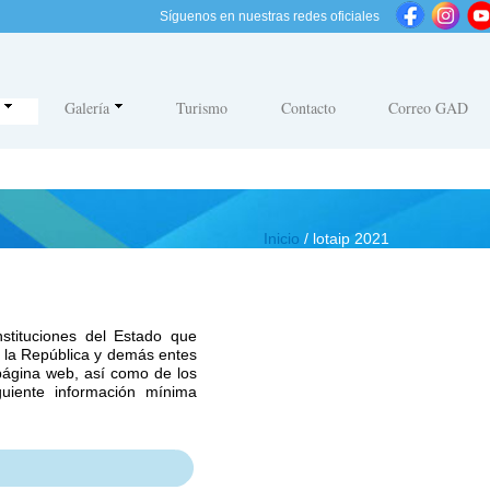
Síguenos en nuestras redes oficiales
Galería
Turismo
Contacto
Correo GAD
Inicio
/ lotaip 2021
nstituciones del Estado que
de la República y demás entes
 página web, así como de los
guiente información mínima