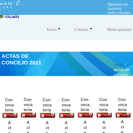
N
Síguenos en
o
LCAL
nuestras
E
t
redes oficiales
a
:
e
Inicio
Colimes
Municipalidad
s
t
e
s
i
ACTAS DE
t
CONCEJO 2021
i
Inicio
/
o
actas de
w
concejo
e
b
i
n
c
Con
Con
Con
Con
Con
Con
Con
l
voca
voca
voca
voca
voca
voca
voca
u
toria
toria
toria
toria
toria
toria
toria
y
e
A
A
A
A
A
A
A
u
ct
ct
ct
ct
ct
ct
ct
n
a
a
a
a
a
a
a