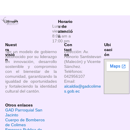
Horario
Lunes a
s de
viernes de
atenció
8:00 am a
n
17:00 pm
Nuest
Con
Ubi
ra
tact
caci
Ser un modelo de gobierno
Dirección: Av.
visió
os
ón
reconocido por su liderazgo
Honorio Santistevan
n
en innovación, desarrollo
(Malecón) y Vicente
sostenible y compromiso
Sánchez.
con el bienestar de la
Teléfonos:
comunidad, garantizando la
042956107
igualdad de oportunidades
Email:
y fortaleciendo la identidad
alcaldia@gadcolime
cultural del cantón.
s.gob.ec
Otros enlaces
GAD Parroquial San
Jacinto
Cuerpo de Bomberos
de Colimes
Empresa Publica de