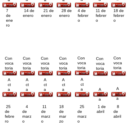
s
i
s
7
14 de
21 de
28 de
4 de
11 de
18 de
t
de
enero
enero
enero
febrer
febrer
febrer
e
ene
o
o
o
m
ro
a
d
e
a
c
c
Con
Con
Con
Con
Con
Con
Con
e
voca
voca
voca
voca
voca
voca
voca
s
toria
toria
toria
toria
toria
toria
toria
i
b
i
A
A
A
A
A
l
ct
ct
ct
ct
ct
i
A
a
A
a
a
a
a
d
ct
ct
a
a
a
d
25
4
11
18
25
1 de
8
.
de
de
de
de
de
abril
de
febre
marz
marz
mar
marz
abril
ro
o
o
zo
o