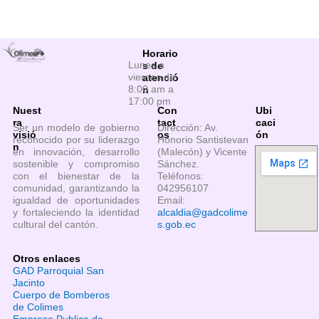
Horario
Lunes a
s de
viernes de
atenció
8:00 am a
n
17:00 pm
Nuest
Con
Ubi
ra
tact
caci
Ser un modelo de gobierno
Dirección: Av.
visió
os
ón
reconocido por su liderazgo
Honorio Santistevan
n
en innovación, desarrollo
(Malecón) y Vicente
sostenible y compromiso
Sánchez.
con el bienestar de la
Teléfonos:
comunidad, garantizando la
042956107
igualdad de oportunidades
Email:
y fortaleciendo la identidad
alcaldia@gadcolime
cultural del cantón.
s.gob.ec
Otros enlaces
GAD Parroquial San
Jacinto
Cuerpo de Bomberos
de Colimes