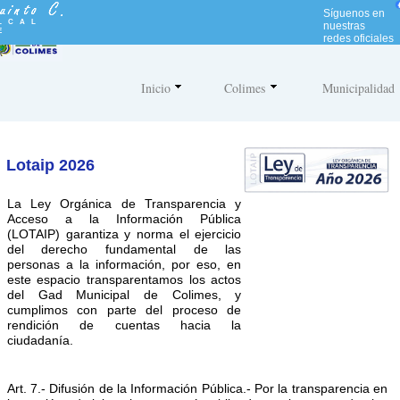
N
Síguenos en
o
LCAL
nuestras
E
t
redes oficiales
a
:
e
Inicio
Colimes
Municipalidad
s
t
e
s
i
Lotaip 2026
t
i
La Ley Orgánica de Transparencia y
o
Acceso a la Información Pública
w
(LOTAIP) garantiza y norma el ejercicio
e
del derecho fundamental de las
b
personas a la información, por eso, en
i
este espacio transparentamos los actos
n
del Gad Municipal de Colimes, y
c
cumplimos con parte del proceso de
l
rendición de cuentas hacia la
u
ciudadanía.
y
e
u
n
Art. 7.- Difusión de la Información Pública.- Por la transparencia en