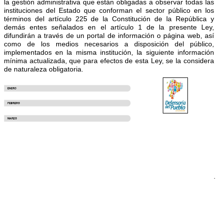
s
la gestión administrativa que están obligadas a observar todas las
i
instituciones del Estado que conforman el sector público en los
s
términos del artículo 225 de la Constitución de la República y
t
demás entes señalados en el artículo 1 de la presente Ley,
e
difundirán a través de un portal de información o página web, así
m
como de los medios necesarios a disposición del público,
a
implementados en la misma institución, la siguiente información
d
mínima actualizada, que para efectos de esta Ley, se la considera
e
de naturaleza obligatoria.
a
c
c
e
Artículo 19
Artículo
s
24
i
Artículo 19
Artículo
1.1 Estructura orgánica
b
24
Conjunto de datos
Transpare
i
Artículo 19
Artículo
1.1 Estructura orgánica
Metadatos
ncias
l
24
Conjunto de datos
Transpare
Diccionario de datos
Transpare
i
1.1 Estructura orgánica
Metadatos
ncias
1.2 Base Legal
ncia
d
Conjunto de datos
Transpare
Diccionario de datos
Transpare
regulaciones
Activa
a
Metadatos
ncias
1.2 Base Legal
ncia
procedimientos internos
Transpare
.
d
Diccionario de datos
Transpare
regulaciones
Activa
Conjunto de datos
ncia
.
1.2 Base Legal
ncia
procedimientos internos
Transpare
Metadatos
Pasiva
regulaciones
Activa
Conjunto de datos
ncia
Diccionario de datos
procedimientos internos
Transpare
Metadatos
Pasiva
1.3 Metas y objetivos
Conjunto de datos
ncia
Diccionario de datos
unidades
Metadatos
Pasiva
1.3 Metas y objetivos
Conjunto de datos