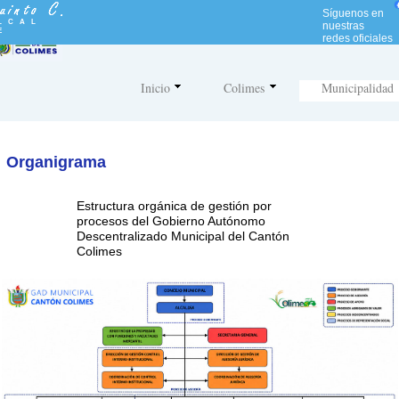
N
Síguenos en
o
LCAL
nuestras
E
t
redes oficiales
a
:
e
Inicio
Colimes
Municipalidad
s
t
e
s
i
Organigrama
t
i
o
Estructura orgánica de gestión por
w
procesos del Gobierno Autónomo
e
Descentralizado Municipal del Cantón
b
Colimes
i
n
c
l
u
y
e
u
n