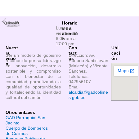
Horario
Lunes a
s de
viernes de
atenció
8:00 am a
n
17:00 pm
Nuest
Con
Ubi
ra
tact
caci
Ser un modelo de gobierno
Dirección: Av.
visió
os
ón
reconocido por su liderazgo
Honorio Santistevan
n
en innovación, desarrollo
(Malecón) y Vicente
sostenible y compromiso
Sánchez.
con el bienestar de la
Teléfonos:
comunidad, garantizando la
042956107
igualdad de oportunidades
Email:
y fortaleciendo la identidad
alcaldia@gadcolime
cultural del cantón.
s.gob.ec
Otros enlaces
GAD Parroquial San
Jacinto
Cuerpo de Bomberos
de Colimes
Empresa Publica de