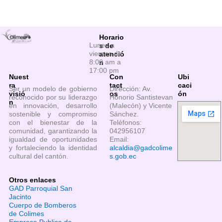
Horario
Lunes a
s de
viernes de
atenció
8:00 am a
n
17:00 pm
Nuest
Con
Ubi
ra
tact
caci
Ser un modelo de gobierno
Dirección: Av.
visió
os
ón
reconocido por su liderazgo
Honorio Santistevan
n
en innovación, desarrollo
(Malecón) y Vicente
sostenible y compromiso
Sánchez.
con el bienestar de la
Teléfonos:
comunidad, garantizando la
042956107
igualdad de oportunidades
Email:
y fortaleciendo la identidad
alcaldia@gadcolime
cultural del cantón.
s.gob.ec
Otros enlaces
GAD Parroquial San
Jacinto
Cuerpo de Bomberos
de Colimes