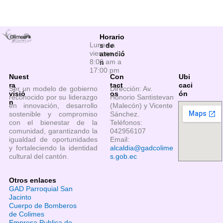
Horario
Lunes a
s de
viernes de
atenció
8:00 am a
n
17:00 pm
Nuest
Con
Ubi
ra
tact
caci
Ser un modelo de gobierno
Dirección: Av.
visió
os
ón
reconocido por su liderazgo
Honorio Santistevan
n
en innovación, desarrollo
(Malecón) y Vicente
sostenible y compromiso
Sánchez.
con el bienestar de la
Teléfonos:
comunidad, garantizando la
042956107
igualdad de oportunidades
Email:
y fortaleciendo la identidad
alcaldia@gadcolime
cultural del cantón.
s.gob.ec
Otros enlaces
GAD Parroquial San
Jacinto
Cuerpo de Bomberos
de Colimes
Empresa Publica de