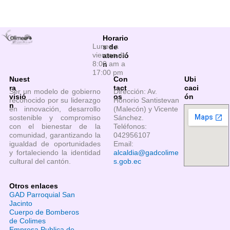
Horario
Lunes a
s de
viernes de
atenció
8:00 am a
n
17:00 pm
Nuest
Con
Ubi
ra
tact
caci
Ser un modelo de gobierno
Dirección: Av.
visió
os
ón
reconocido por su liderazgo
Honorio Santistevan
n
en innovación, desarrollo
(Malecón) y Vicente
sostenible y compromiso
Sánchez.
con el bienestar de la
Teléfonos:
comunidad, garantizando la
042956107
igualdad de oportunidades
Email:
y fortaleciendo la identidad
alcaldia@gadcolime
cultural del cantón.
s.gob.ec
Otros enlaces
GAD Parroquial San
Jacinto
Cuerpo de Bomberos
de Colimes
Empresa Publica de